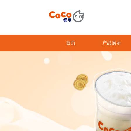
首页
产品展示