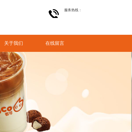
服务热线：
关于我们
在线留言