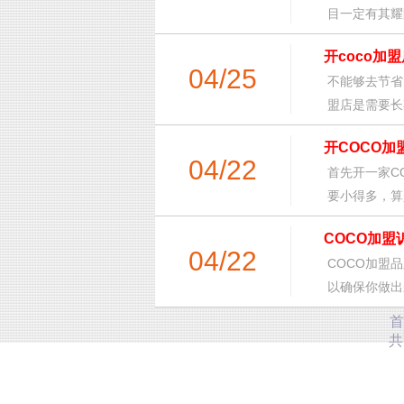
目一定有其耀眼
开coco加
04/25
不能够去节省
盟店是需要长
开COCO加
04/22
首先开一家C
要小得多，算是
COCO加盟
04/22
COCO加盟
以确保你做出
首