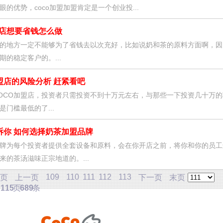
的优势，coco加盟加盟肯定是一个创业投...
盟店想要省钱怎么做
的地方一定不能够为了省钱去以次充好，比如说奶和茶的原料方面啊，因为
期的稳定客户的。...
盟店的风险分析 赶紧看吧
OCO加盟店，投资者只需投资不到十万元左右，与那些一下投资几十万
门槛最低的了...
诉你 如何选择奶茶加盟品牌
品牌为每个投资者提供全套设备和原料，会在你开店之前，将你和你的员
来的茶汤滋味正宗地道的。...
109
110
111
112
113
页
上一页
下一页
末页
共
115
页
689
条