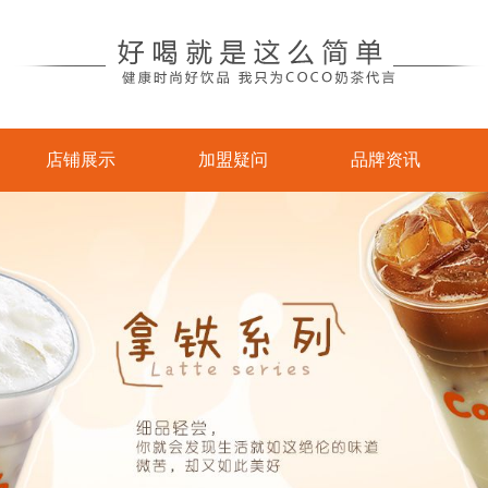
店铺展示
加盟疑问
品牌资讯