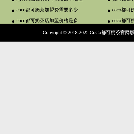
开店步骤已
coco都可奶茶加盟费需要多少
个人收藏详
coco都
钱？仅需40
coco都可奶茶店加盟价格是多
钱？值得一
coco都
少?创业开店
发展趋势优
Copyright © 2018-2025 CoCo都可奶茶