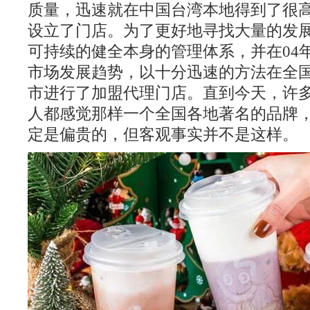
质量，迅速就在中国台湾本地得到了很
设立了门店。为了更好地寻找大量的发展趋
可持续的健全本身的管理体系，并在04
市场发展趋势，以十分迅速的方法在全
市进行了加盟代理门店。直到今天，许
人都感觉那样一个全国各地著名的品牌
定是偏贵的，但客观事实并不是这样。