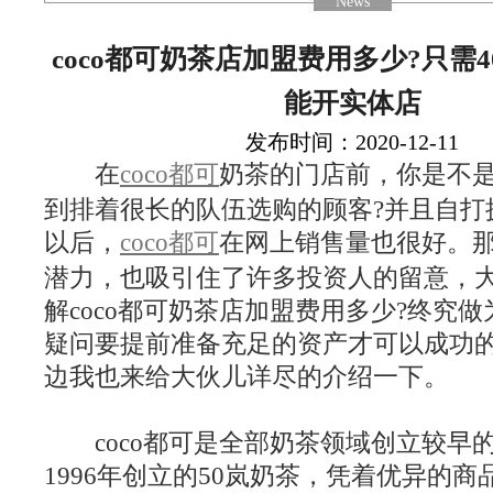
News
coco都可奶茶店加盟费用多少?只需4
能开实体店
发布时间：2020-12-11
在
coco都可
奶茶的门店前，你是不
到排着很长的队伍选购的顾客?并且自打
以后，
coco都可
在网上销售量也很好。
潜力，也吸引住了许多投资人的留意，
解coco都可奶茶店加盟费用多少?终究
疑问要提前准备充足的资产才可以成功
边我也来给大伙儿详尽的介绍一下。
coco都可是全部奶茶领域创立较早
1996年创立的50岚奶茶，凭着优异的